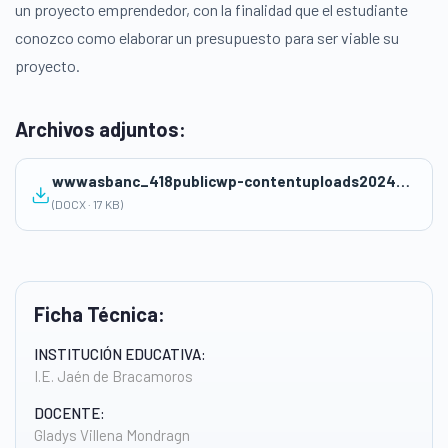
un proyecto emprendedor, con la finalidad que el estudiante
conozco como elaborar un presupuesto para ser viable su
proyecto.
Archivos adjuntos:
wwwasbanc_418publicwp-contentuploads202409Sesion-de-Clase-EPT.docx
(DOCX · 17 KB)
Ficha Técnica:
INSTITUCIÓN EDUCATIVA:
I.E. Jaén de Bracamoros
DOCENTE:
Gladys Villena Mondragn