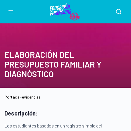
ELABORACIÓN DEL
PRESUPUESTO FAMILIAR Y
DIAGNÓSTICO
Portada
»
evidencias
Descripción:
Los estudiantes basados en un registro simple del