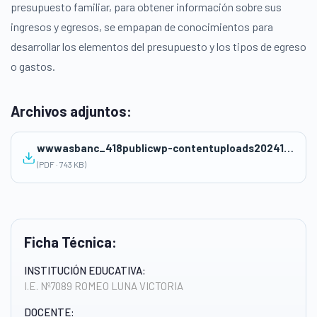
presupuesto familiar, para obtener información sobre sus
ingresos y egresos, se empapan de conocimientos para
desarrollar los elementos del presupuesto y los tipos de egreso
o gastos.
Archivos adjuntos:
wwwasbanc_418publicwp-contentuploads2024112oCC.SS_.-SESION-2-AndreaReyes.pdf
(PDF · 743 KB)
Ficha Técnica:
INSTITUCIÓN EDUCATIVA:
I.E. Nº7089 ROMEO LUNA VICTORIA
DOCENTE: