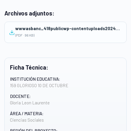
Archivos adjuntos:
wwwasbanc_418publicwp-contentuploads202409SESION-GLORIA-.pdf
(PDF · 96 KB)
Ficha Técnica:
INSTITUCIÓN EDUCATIVA:
159 GLORIOSO 10 DE OCTUBRE
DOCENTE:
Gloria Leon Laurente
ÁREA / MATERIA:
Ciencias Sociales
REGIÓN DEL PROYECTO: