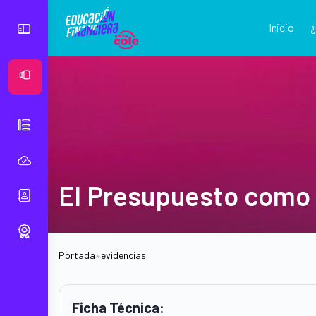
Inicio
Ver Mural
El Presupuesto como 
Portada
»
evidencias
Ficha Técnica: