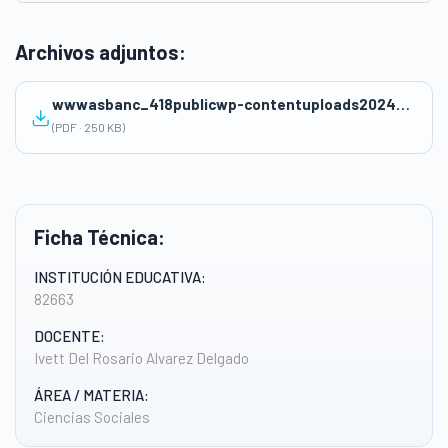
Archivos adjuntos:
wwwasbanc_418publicwp-contentuploads202409SESION-DE-APRENDIZAJE_PUNTO-DE-EQUILIBRIO-IVETT.pdf
(PDF · 250 KB)
Ficha Técnica:
INSTITUCIÓN EDUCATIVA:
82663
DOCENTE:
Ivett Del Rosario Alvarez Delgado
ÁREA / MATERIA:
Ciencias Sociales