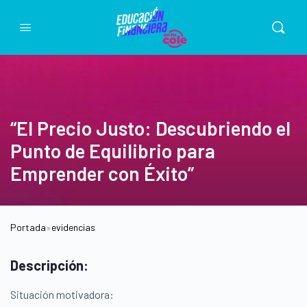
“El Precio Justo: Descubriendo el
Punto de Equilibrio para
Emprender con Éxito”
Portada
»
evidencias
Descripción:
Situación motivadora: