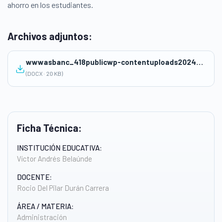
ahorro en los estudiantes.
Archivos adjuntos:
wwwasbanc_418publicwp-contentuploads202409Sesion-de-educacion-financiera.docx
(DOCX · 20 KB)
Ficha Técnica:
INSTITUCIÓN EDUCATIVA:
Víctor Andrés Belaúnde
DOCENTE:
Rocio Del Pilar Durán Carrera
ÁREA / MATERIA:
Administración