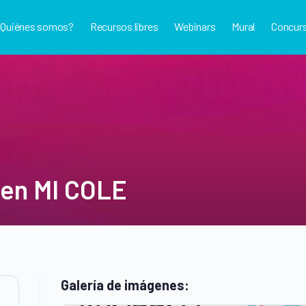
¿Quiénes somos?
Recursos libres
Webinars
Mural
Concur
 en MI COLE
Galería de imágenes: