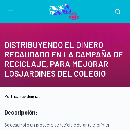
DISTRIBUYENDO EL DINERO
RECAUDADO EN LA CAMPAÑA DE
RECICLAJE, PARA MEJORAR
LOSJARDINES DEL COLEGIO
Portada
»
evidencias
Descripción:
Se desarrolló un proyecto de reciclaje durante el primer