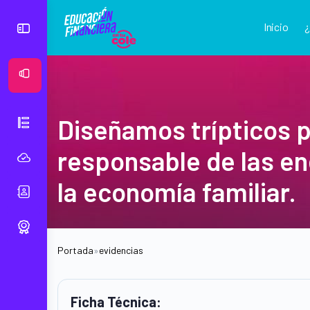
Inicio
Ver Mural
Diseñamos trípticos 
responsable de las en
la economía familiar.
Portada
»
evidencias
Ficha Técnica: