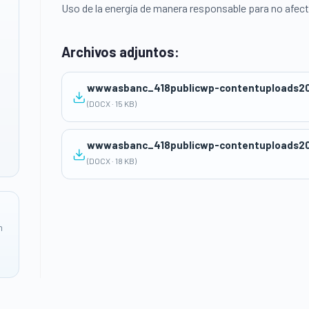
Uso de la energía de manera responsable para no afect
Archivos adjuntos:
wwwasbanc_418publicwp-contentuploads20
(DOCX · 15 KB)
wwwasbanc_418publicwp-contentuploads20
(DOCX · 18 KB)
n