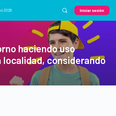
so 2026
Iniciar sesión
orno haciendo uso
a localidad, considerando