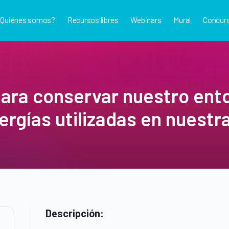
¿Quiénes somos?
Recursos libres
Webinars
Mural
Concur
para conservar nuestro ent
ergías utilizadas en nuestr
Descripción: