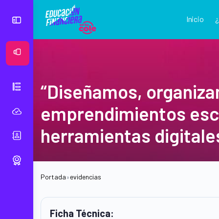
Inicio
Ver Mural
“Diseñamos, organiza
emprendimientos esco
herramientas digitale
Portada
»
evidencias
Ficha Técnica: