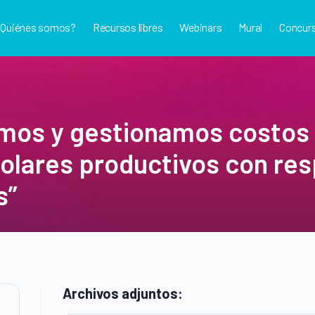
¿Quiénes somos?
Recursos libres
Webinars
Mural
Concur
mos y gestionamos costos
lares productivos con resp
s”
Archivos adjuntos: