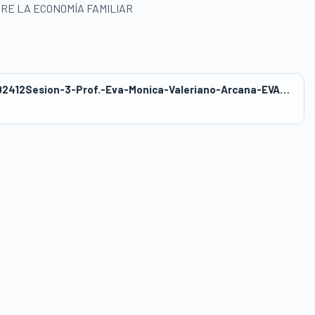
RE LA ECONOMÍA FAMILIAR
wwwasbanc_418publicwp-contentuploads202412Sesion-3-Prof.-Eva-Monica-Valeriano-Arcana-EVA-MONICA-VALERIANO-ARCANA.docx