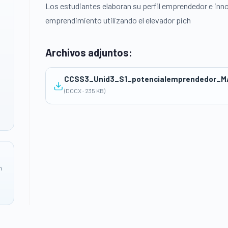
Los estudiantes elaboran su perfil emprendedor e inn
emprendimiento utilizando el elevador pich
Archivos adjuntos:
CCSS3_Unid3_S1_potencialemprendedor_M
(DOCX · 235 KB)
n