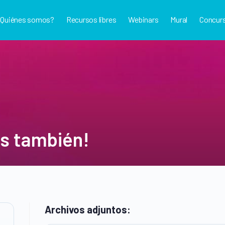
¿Quiénes somos?
Recursos libres
Webinars
Mural
Concur
es también!
Archivos adjuntos: