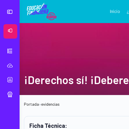
Inicio
Ver Mural
¡Derechos sí! ¡Deber
Portada
»
evidencias
Ficha Técnica: