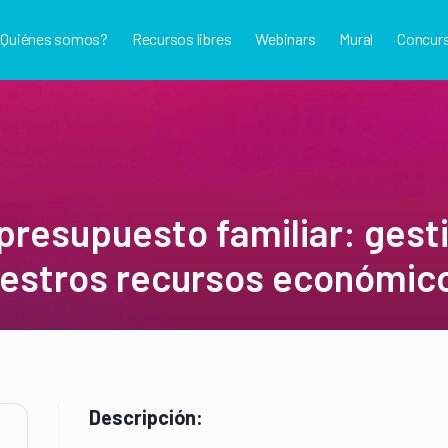
¿Quiénes somos?
Recursos libres
Webinars
Mural
Concur
 presupuesto familiar: ges
estros recursos económic
Descripción: