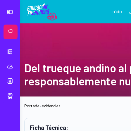
Inicio
Ver Mural
Del trueque andino al
responsablemente nu
Portada
»
evidencias
Ficha Técnica: