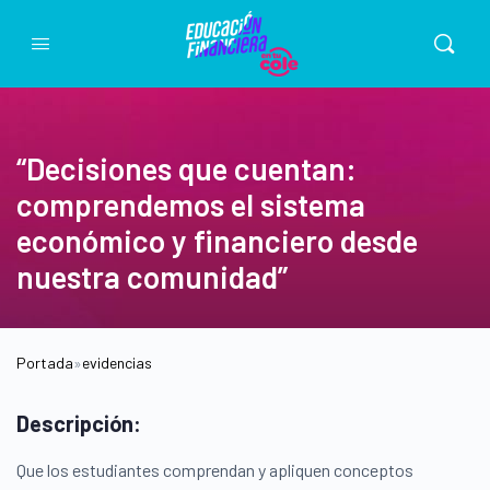
“Decisiones que cuentan:
comprendemos el sistema
económico y financiero desde
nuestra comunidad”
Portada
»
evidencias
Descripción:
Que los estudiantes comprendan y apliquen conceptos