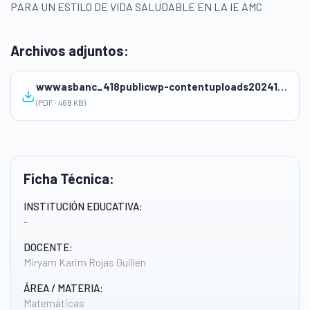
PARA UN ESTILO DE VIDA SALUDABLE EN LA IE AMC
Archivos adjuntos:
wwwasbanc_418publicwp-contentuploads202411UNIDAD-DE-APRENDIZAJE-IE-Antonia-Moreno-de-Caceres-2024-secundaria-ok.pdf
(PDF · 468 KB)
Ficha Técnica:
INSTITUCIÓN EDUCATIVA:
-
DOCENTE:
Miryam Karim Rojas Guillen
ÁREA / MATERIA:
Matemáticas