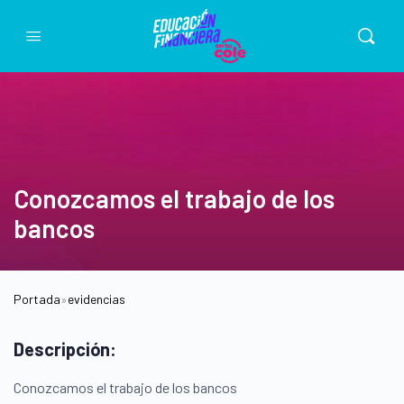
Conozcamos el trabajo de los
bancos
Portada
»
evidencias
Descripción:
Conozcamos el trabajo de los bancos