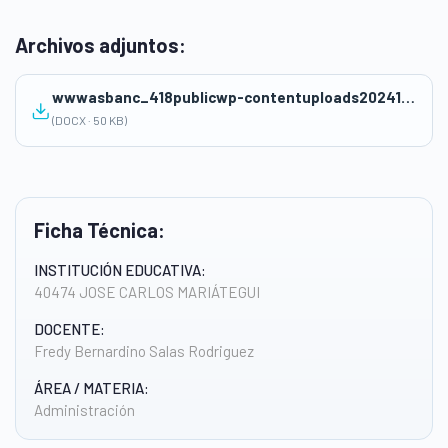
Archivos adjuntos:
wwwasbanc_418publicwp-contentuploads202412CS-UA3-S7-BANCOS-SESION-JUNIO-3-FREDY-SALAS.docx
(DOCX · 50 KB)
Ficha Técnica:
INSTITUCIÓN EDUCATIVA:
40474 JOSE CARLOS MARIÁTEGUI
DOCENTE:
Fredy Bernardino Salas Rodriguez
ÁREA / MATERIA:
Administración