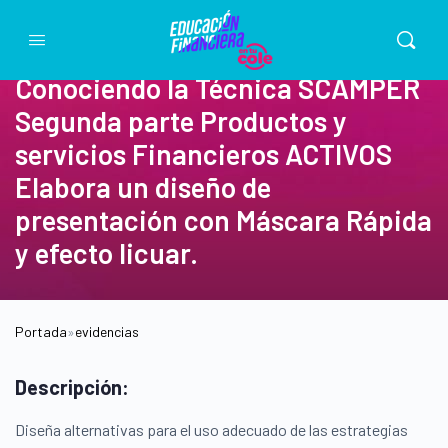
Conociendo la Técnica SCAMPER
Segunda parte Productos y
servicios Financieros ACTIVOS
Elabora un diseño de
presentación con Máscara Rápida
y efecto licuar.
Portada
»
evidencias
Descripción:
Diseña alternativas para el uso adecuado de las estrategias