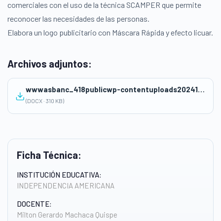
comerciales con el uso de la técnica SCAMPER que permite
reconocer las necesidades de las personas.
Elabora un logo publicitario con Máscara Rápida y efecto licuar.
Archivos adjuntos:
wwwasbanc_418publicwp-contentuploads20241147-ses-4-CONOCIENDO-LA-TECNICA-SCAMPER-2da.docx
(DOCX · 310 KB)
Ficha Técnica:
INSTITUCIÓN EDUCATIVA:
INDEPENDENCIA AMERICANA
DOCENTE:
Milton Gerardo Machaca Quispe