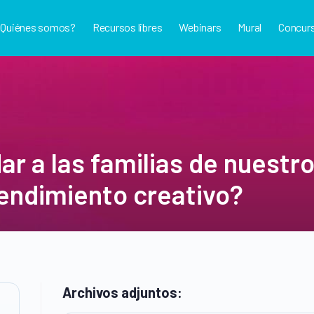
¿Quiénes somos?
Recursos libres
Webinars
Mural
Concur
a las familias de nuestro 
endimiento creativo?
Archivos adjuntos: