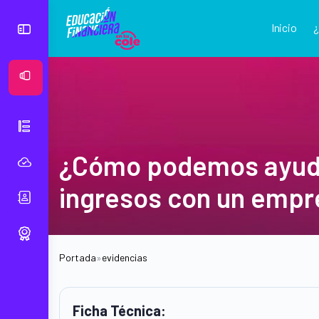
Inicio
Ver Mural
¿Cómo podemos ayudar 
ingresos con un empr
Portada
»
evidencias
Ficha Técnica: