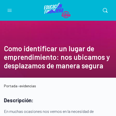
Como identificar un lugar de
emprendimiento: nos ubicamos y
desplazamos de manera segura
Portada
»
evidencias
Descripción:
En muchas ocasiones nos vemos en la necesidad de