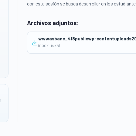
con esta sesión se busca desarrollar en los estudiantes
Archivos adjuntos:
wwwasbanc_418publicwp-contentuploads2
(DOCX · 14 KB)
n