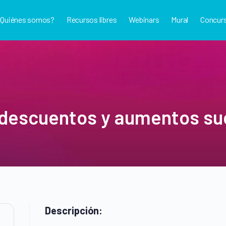
¿Quiénes somos?
Recursos libres
Webinars
Mural
Concur
descuentos y aumentos suc
Descripción: