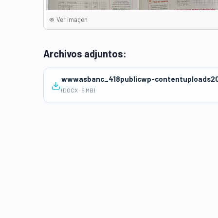
Ver imagen
Archivos adjuntos:
wwwasbanc_418publicwp-contentuploads20
(DOCX · 5 MB)