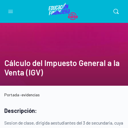
Cálculo del Impuesto General a la
Venta (IGV)
Portada
»
evidencias
Descripción:
Sesion de clase, dirigida aestudiantes del 3 de secundaria, cuya