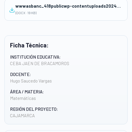
wwwasbanc_418publicwp-contentuploads202409Sesion-de-Clase_HUGO.docx
(DOCX · 19 KB)
Ficha Técnica:
INSTITUCIÓN EDUCATIVA:
CEBA JAEN DE BRACAMOROS
DOCENTE:
Hugo Saucedo Vargas
ÁREA / MATERIA:
Matemáticas
REGIÓN DEL PROYECTO:
CAJAMARCA