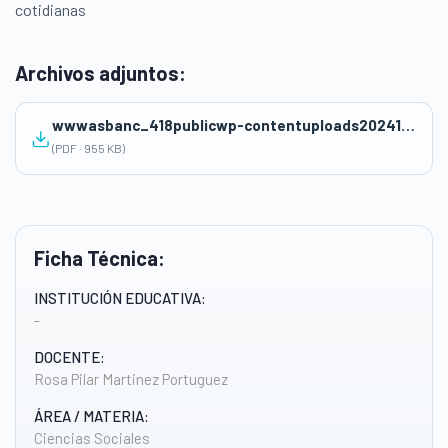
cotidianas
Archivos adjuntos:
wwwasbanc_418publicwp-contentuploads202411FICHA-DE-REFLEXION-01-1.pdf
(PDF · 955 KB)
Ficha Técnica:
INSTITUCIÓN EDUCATIVA:
-
DOCENTE:
Rosa Pilar Martinez Portuguez
ÁREA / MATERIA:
Ciencias Sociales