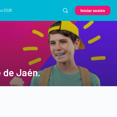
so 2026
Iniciar sesión
é de Jaén.