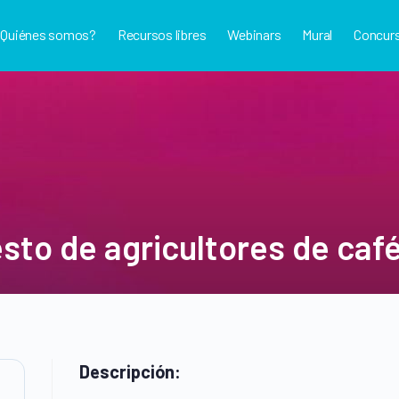
¿Quiénes somos?
Recursos libres
Webinars
Mural
Concur
sto de agricultores de caf
Descripción: