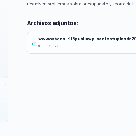
resuelven problemas sobre presupuesto y ahorro de la
Archivos adjuntos:
wwwasbanc_418publicwp-contentuploads202
(PDF · 124 KB)
n