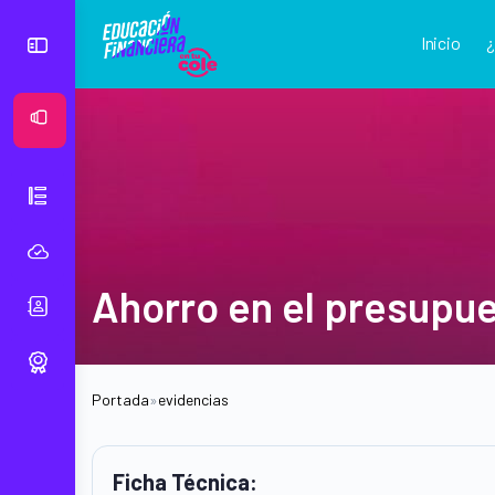
Inicio
Ver Mural
Ahorro en el presupue
Portada
»
evidencias
Ficha Técnica: