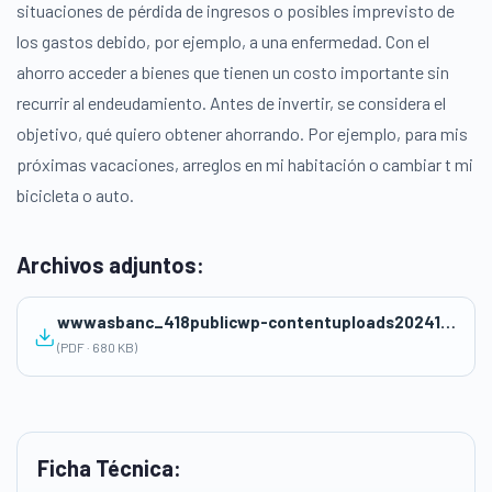
situaciones de pérdida de ingresos o posibles imprevisto de
los gastos debido, por ejemplo, a una enfermedad. Con el
ahorro acceder a bienes que tienen un costo importante sin
recurrir al endeudamiento. Antes de invertir, se considera el
objetivo, qué quiero obtener ahorrando. Por ejemplo, para mis
próximas vacaciones, arreglos en mi habitación o cambiar t mi
bicicleta o auto.
Archivos adjuntos:
wwwasbanc_418publicwp-contentuploads202411Ahorrando-es-progreso-Conislla-Polo-Elba.pdf
(PDF · 680 KB)
Ficha Técnica: