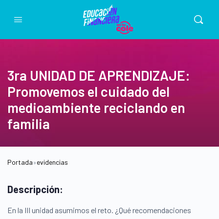
3ra UNIDAD DE APRENDIZAJE:
Promovemos el cuidado del
medioambiente reciclando en
familia
Portada
»
evidencias
Descripción:
En la III unidad asumimos el reto. ¿Qué recomendaciones