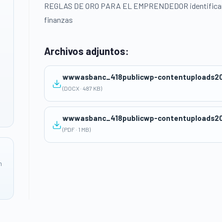
REGLAS DE ORO PARA EL EMPRENDEDOR identificar cual
finanzas
Archivos adjuntos:
(DOCX · 487 KB)
wwwasbanc_418publicwp-contentuploads20
(PDF · 1 MB)
n