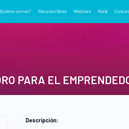
¿Quiénes somos?
Recursos libres
Webinars
Mural
Concur
 ORO PARA EL EMPRENDED
Descripción: