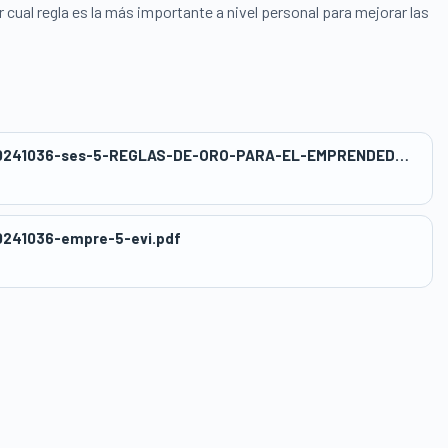
 regla es la más importante a nivel personal para mejorar las
wwwasbanc_418publicwp-contentuploads20241036-ses-5-REGLAS-DE-ORO-PARA-EL-EMPRENDEDOR.docx
241036-empre-5-evi.pdf