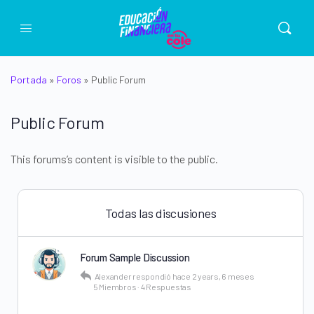
Portada
»
Foros
»
Public Forum
Public Forum
This forums’s content is visible to the public.
Todas las discusiones
Forum Sample Discussion
Alexander
respondió
hace 2 years, 6 meses
5 Miembros
·
4 Respuestas