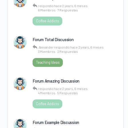
respondió
hace 2 years, 6 meses
6 Miembros
·
7 Respuestas
Coffee Addicts
Forum Total Discussion
Alexander
respondió
hace 2 years, 6 meses
3 Miembros
·
2 Respuestas
Teaching Ideas
Forum Amazing Discussion
respondió
hace 2 years, 6 meses
4 Miembros
·
5 Respuestas
Coffee Addicts
Forum Example Discussion