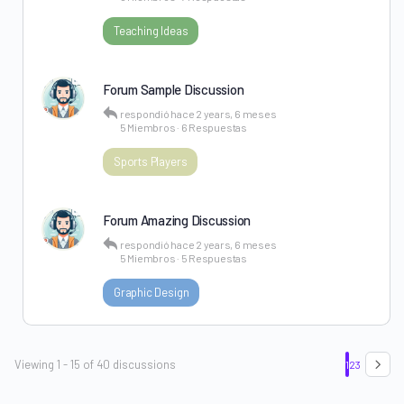
Teaching Ideas
Forum Sample Discussion
respondió
hace 2 years, 6 meses
5 Miembros
·
6 Respuestas
Sports Players
Forum Amazing Discussion
respondió
hace 2 years, 6 meses
5 Miembros
·
5 Respuestas
Graphic Design
Viewing 1 - 15 of 40 discussions
1
2
3