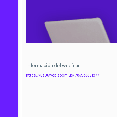
Información del webinar
https://us06web.zoom.us/j/83938871877