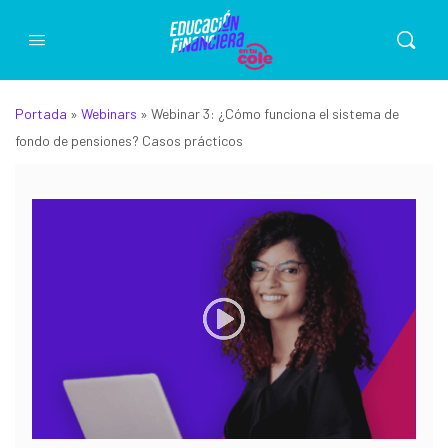
Portada
»
Webinars
»
Webinar 3: ¿Cómo funciona el sistema de
fondo de pensiones? Casos prácticos