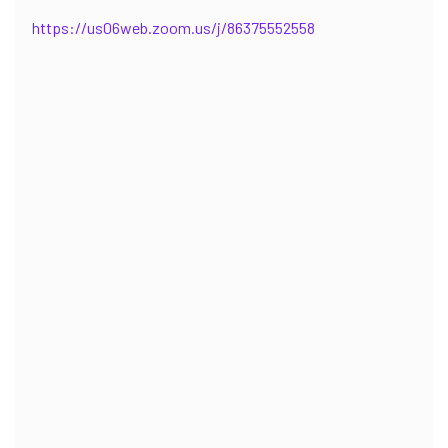
https://us06web.zoom.us/j/86375552558