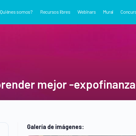
¿Quiénes somos?
Recursos libres
Webinars
Mural
Concur
prender mejor -expofinanz
Galería de imágenes: