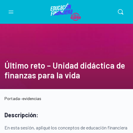
Último reto – Unidad didáctica de
finanzas para la vida
Portada
»
evidencias
Descripción:
En esta sesión, apliqué los conceptos de educación financiera