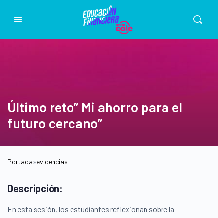
Último reto” Mi ahorro para el
futuro cercano”
Portada
»
evidencias
Descripción:
En esta sesión, los estudiantes reflexionan sobre la