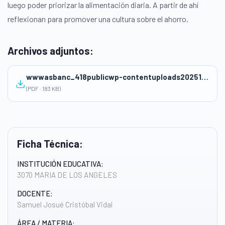
luego poder priorizar la alimentación diaria. A partir de ahí
reflexionan para promover una cultura sobre el ahorro.
Archivos adjuntos:
wwwasbanc_418publicwp-contentuploads202511SESION-DE-APRENDIZAJE-N°-1.pdf
(PDF · 183 KB)
Ficha Técnica:
INSTITUCIÓN EDUCATIVA:
3070 MARIA DE LOS ANGELES
DOCENTE:
Samuel Josué Cristóbal Vidal
ÁREA / MATERIA: