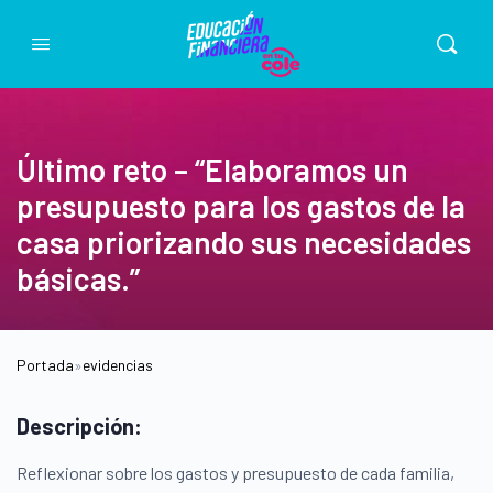
Último reto – “Elaboramos un
presupuesto para los gastos de la
casa priorizando sus necesidades
básicas.”
Portada
»
evidencias
Descripción:
Reflexionar sobre los gastos y presupuesto de cada familia,