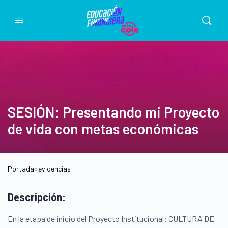
SESIÓN: Presentando mi Proyecto
de vida con metas económicas
Portada
»
evidencias
Descripción:
En la etapa de inicio del Proyecto Institucional: CULTURA DE