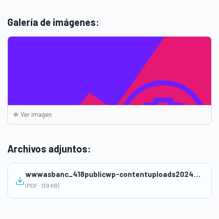
Galería de imágenes:
Ver imagen
Archivos adjuntos:
wwwasbanc_418publicwp-contentuploads202409file-sample_150kB-1.pdf
(PDF · 139 KB)