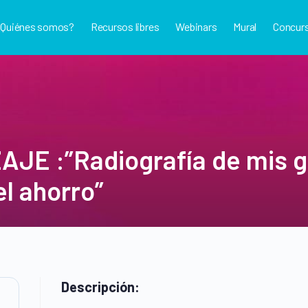
¿Quiénes somos?
Recursos libres
Webinars
Mural
Concur
E :”Radiografía de mis ga
el ahorro”
Descripción: