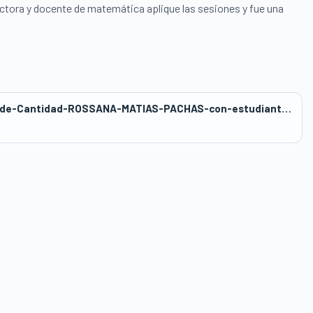
ctora y docente de matemática aplique las sesiones y fue una
Sesion-1-Matematica-Resuelve-Problemas-de-Cantidad-ROSSANA-MATIAS-PACHAS-con-estudiantes