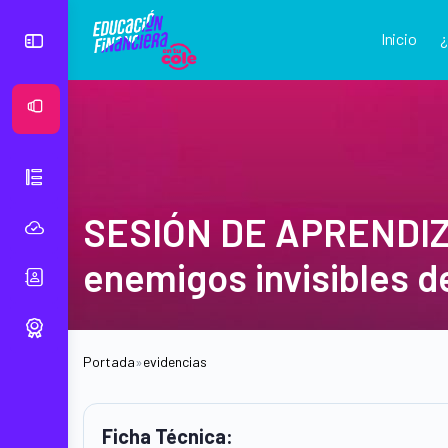
Inicio
Ver Mural
SESIÓN DE APRENDIZAJ
enemigos invisibles d
Portada
»
evidencias
Ficha Técnica: