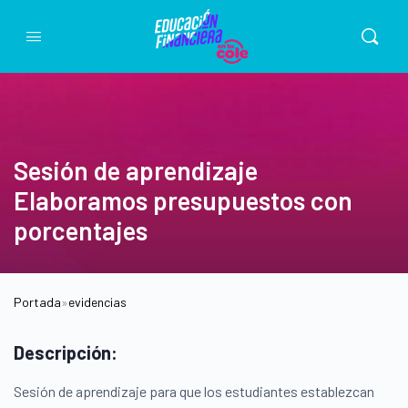
Sesión de aprendizaje
Elaboramos presupuestos con
porcentajes
Portada
»
evidencias
Descripción:
Sesión de aprendizaje para que los estudiantes establezcan