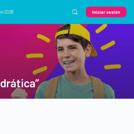
so 2026
Iniciar sesión
drática”