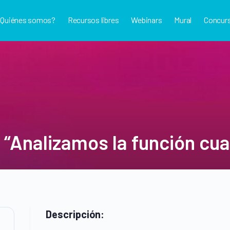
¿Quiénes somos?
Recursos libres
Webinars
Mural
Concur
 “Analizamos la función cua
Descripción: