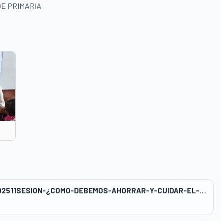
E PRIMARIA
wwwasbanc_418publicwp-contentuploads202511SESION-¿COMO-DEBEMOS-AHORRAR-Y-CUIDAR-EL-AGUA.docx