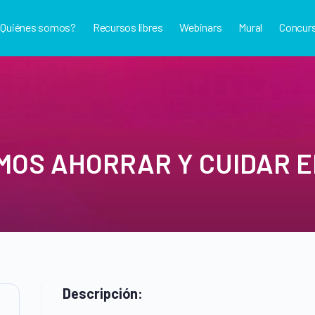
¿Quiénes somos?
Recursos libres
Webinars
Mural
Concur
MOS AHORRAR Y CUIDAR 
Descripción: