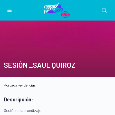
SESIÓN _SAUL QUIROZ
Portada
»
evidencias
Descripción:
Sesión de aprendizaje