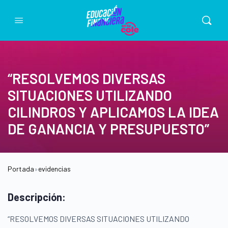
“RESOLVEMOS DIVERSAS
SITUACIONES UTILIZANDO
CILINDROS Y APLICAMOS LA IDEA
DE GANANCIA Y PRESUPUESTO”
Portada
»
evidencias
Descripción:
“RESOLVEMOS DIVERSAS SITUACIONES UTILIZANDO