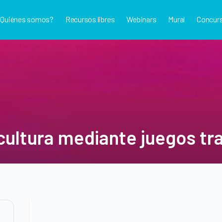
¿Quiénes somos?
Recursos libres
Webinars
Mural
Concur
ultura mediante juegos tra