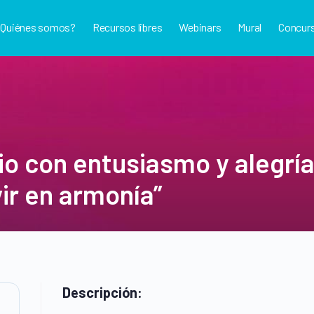
¿Quiénes somos?
Recursos libres
Webinars
Mural
Concur
o con entusiasmo y alegrí
ir en armonía”
Descripción: