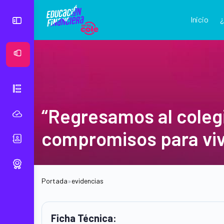
Inicio
Ver Mural
“Regresamos al colegi
compromisos para viv
Portada
»
evidencias
Ficha Técnica: