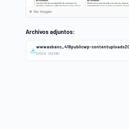
Ver imagen
Archivos adjuntos:
wwwasbanc_418publicwp-contentuploads20
(DOCX · 120 KB)