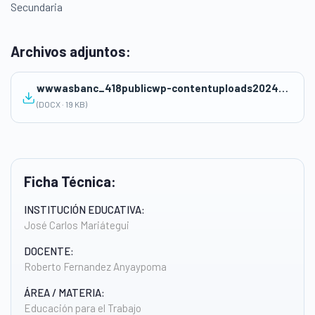
Secundaria
Archivos adjuntos:
wwwasbanc_418publicwp-contentuploads202409Sesion-PUNTO-DE-EQUILIBRIO-1.docx
(DOCX · 19 KB)
Ficha Técnica:
INSTITUCIÓN EDUCATIVA:
José Carlos Mariátegui
DOCENTE:
Roberto Fernandez Anyaypoma
ÁREA / MATERIA:
Educación para el Trabajo