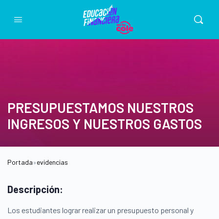
PRESUPUESTAMOS NUESTROS
INGRESOS Y NUESTROS GASTOS
Portada
»
evidencias
Descripción:
Los estudiantes lograr realizar un presupuesto personal y