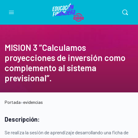
MISION 3 ”Calculamos
proyecciones de inversión como
complemento al sistema
previsional”.
Portada
»
evidencias
Descripción:
Se realiza la sesión de aprendizaje desarrollando una ficha de