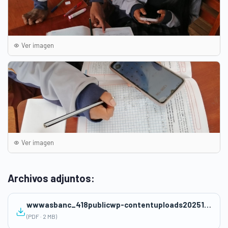
Ver imagen
Ver imagen
Archivos adjuntos:
wwwasbanc_418publicwp-contentuploads202511SESION-AHORROPROVICIONAL.pdf
(PDF · 2 MB)